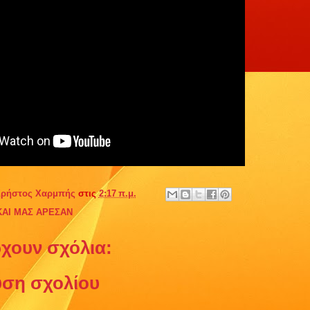
ρήστος Χαρμπής
στις
2:17 π.μ.
ΚΑΙ ΜΑΣ ΑΡΕΣΑΝ
χουν σχόλια:
ση σχολίου