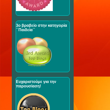
3ο βραβείο στην κατηγορία
΄΄Παιδεία΄΄
Ευχαριστούμε για την
παρουσίαση!