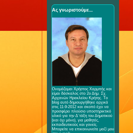
Ας γνωριστούμε...
Ονομάζομαι Χρήστος Χαρμπής και
είμαι δάσκαλος στο 2ο Δημ. Σχ.
Αρχανών Ηρακλείου Κρήτης. Tο
blog αυτό δημιουργήθηκε αρχικά
στις 11-9-2012 και σκοπό έχει να
προσφέρει πλούσιο υποστηρικτικό
υλικό για την Δ΄τάξη του Δημοτικού
(και όχι μόνο), για μαθητές,
εκπαιδευτικούς και γονείς.
Μπορείτε να επικοινωνείτε μαζί μου