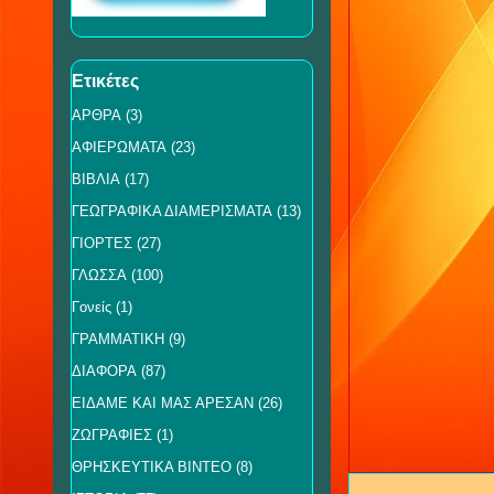
Ετικέτες
ΑΡΘΡΑ
(3)
ΑΦΙΕΡΩΜΑΤΑ
(23)
ΒΙΒΛΙΑ
(17)
ΓΕΩΓΡΑΦΙΚΑ ΔΙΑΜΕΡΙΣΜΑΤΑ
(13)
ΓΙΟΡΤΕΣ
(27)
ΓΛΩΣΣΑ
(100)
Γονείς
(1)
ΓΡΑΜΜΑΤΙΚΗ
(9)
ΔΙΑΦΟΡΑ
(87)
ΕΙΔΑΜΕ ΚΑΙ ΜΑΣ ΑΡΕΣΑΝ
(26)
ΖΩΓΡΑΦΙΕΣ
(1)
ΘΡΗΣΚΕΥΤΙΚΑ ΒΙΝΤΕΟ
(8)