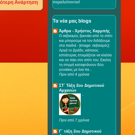
ότερη Ανάρτηση
παραλείπονται!
Τα νέα μας blogs
Άρθρα - Χρήστος Χαρμπής
Ο σεβασμός ξεκινάει από το σπίτι
και μπορούμε να τον διδάξουμε
στα παιδιά
-
[image: σεβασμός]
Αργά το βράδυ, κάποιος
εστιάτορας ετοιμάζεται να κλείσει
και να πάει στο σπίτι του. Εκείνη
τη στιγμή καταφτάνουν δύο
γυναίκες με ένα πα...
Πριν από 4 χρόνια
ΣΤ΄ Τάξη 2ου Δημοτικού
Αρχανών
-
Πριν από 7 χρόνια
Γ΄ τάξη 2ου Δημοτικού