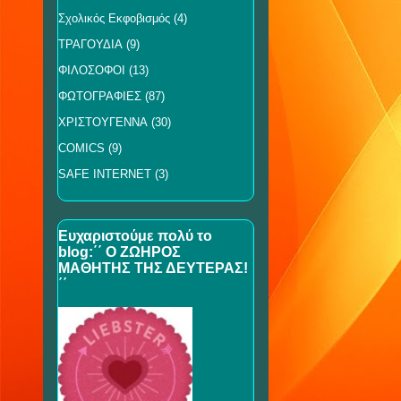
Σχολικός Εκφοβισμός
(4)
ΤΡΑΓΟΥΔΙΑ
(9)
ΦΙΛΟΣΟΦΟΙ
(13)
ΦΩΤΟΓΡΑΦΙΕΣ
(87)
ΧΡΙΣΤΟΥΓΕΝΝΑ
(30)
COMICS
(9)
SAFE INTERNET
(3)
Ευχαριστούμε πολύ το
blog:΄΄ Ο ΖΩΗΡΟΣ
ΜΑΘΗΤΗΣ ΤΗΣ ΔΕΥΤΕΡΑΣ!
΄΄