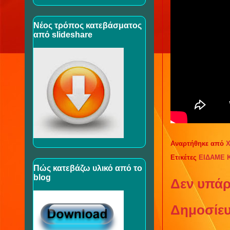
Νέος τρόπος κατεβάσματος
από slideshare
Αναρτήθηκε από
Χ
Ετικέτες
ΕΙΔΑΜΕ 
Πώς κατεβάζω υλικό από το
blog
Δεν υπάρ
Δημοσίευ