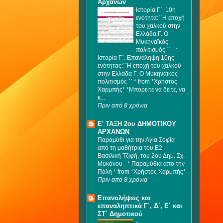
Αρχανών
Ιστορία Γ΄. 10η
ενότητα:΄΄Η εποχή
του χαλκού στην
Ελλάδα Γ. Ο
Μυκηναϊκός
πολιτισμός ΄΄
-
*
Ιστορία Γ΄. Επανάληψη 10ης
ενότητας:΄΄Η εποχή του χαλκού
στην Ελλάδα Γ. Ο Μυκηναϊκός
πολιτισμός ΄΄ * from *Χρήστος
Χαρμπής* *Μπορείτε να δείτε, να
κ...
Πριν από 8 χρόνια
Ε' ΤΑΞΗ 2ου ΔΗΜΟΤΙΚΟΥ
ΑΡΧΑΝΩΝ
Παραμύθι για την Αγία Σοφία
από τη μαθήτρια του Ε2
Βασιλική Τζιφή, του 2ου Δημ. Σχ.
Μυκόνου
-
* Παραμύθια απο την
Πόλη * from *Χρήστος Χαρμπής*
Πριν από 8 χρόνια
Επαναλήψεις και
επαναληπτικά Γ΄, Δ΄, Ε΄ και
ΣΤ΄ Δημοτικού
-