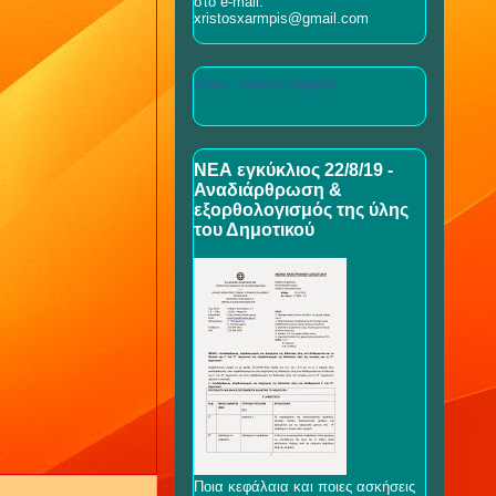
στο e-mail:
xristosxarmpis@gmail.com
Άρθρα - Χρήστος Χαρμπής
ΝΕΑ εγκύκλιος 22/8/19 -
Αναδιάρθρωση &
εξορθολογισμός της ύλης
του Δημοτικού
Ποια κεφάλαια και ποιες ασκήσεις