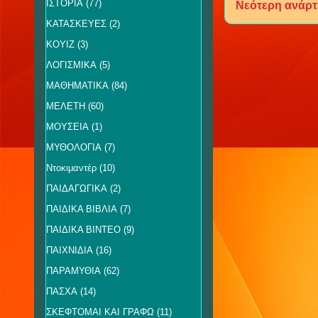
ΙΣΤΟΡΙΑ
(77)
Νεότερη ανάρ
ΚΑΤΑΣΚΕΥΕΣ
(2)
ΚΟΥΙΖ
(3)
ΛΟΓΙΣΜΙΚΑ
(5)
ΜΑΘΗΜΑΤΙΚΑ
(84)
ΜΕΛΕΤΗ
(60)
ΜΟΥΣΕΙΑ
(1)
ΜΥΘΟΛΟΓΙΑ
(7)
Ντοκιμαντέρ
(10)
ΠΑΙΔΑΓΩΓΙΚΑ
(2)
ΠΑΙΔΙΚΑ ΒΙΒΛΙΑ
(7)
ΠΑΙΔΙΚΑ ΒΙΝΤΕΟ
(9)
ΠΑΙΧΝΙΔΙΑ
(16)
ΠΑΡΑΜΥΘΙΑ
(62)
ΠΑΣΧΑ
(14)
ΣΚΕΦΤΟΜΑΙ ΚΑΙ ΓΡΑΦΩ
(11)