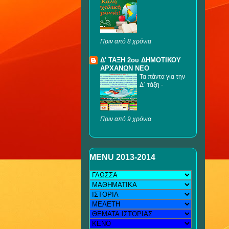
Πριν από 8 χρόνια
Δ' ΤΑΞΗ 2ου ΔΗΜΟΤΙΚΟΥ
ΑΡΧΑΝΩΝ NEO
Τα πάντα για την
Δ΄ τάξη
-
Πριν από 9 χρόνια
MENU 2013-2014